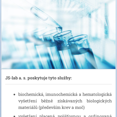
JS-lab a. s. poskytuje tyto služby:
biochemická, imunochemická a hematologická
vyšetření běžně získávaných biologických
materiálů (především krev a moč)
vyšetření placená pojišťovnou a ordinovaná