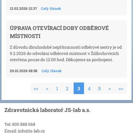
13.02.2026 12:37
Celý článek
ÚPRAVA OTEVÍRACÍ DOBY ODBĚROVÉ
MÍSTNOSTI
Z důvodu dlouhodobé nepřítomnosti odběrové sestry je od
9.2.2026 do odvolání odběrová místnost v Židlochovicích
otevřena pouze do 12:00 hod. Děkujeme za pochopení.
29.01.2026 08:58
Celý článek
<<
<
1
2
3
4
5
>
>>
Zdravotnická laboratoř JS-lab a.s.
Tel: 800 888 668
Email: info@js-lab.cz