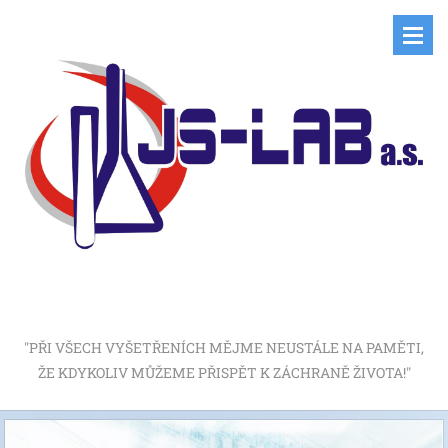
"PŘI VŠECH VYŠETŘENÍCH MĚJME NEUSTÁLE NA PAMĚTI,
ŽE KDYKOLIV MŮŽEME PŘISPĚT K ZÁCHRANĚ ŽIVOTA!"