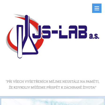
"PŘI VŠECH VYŠETŘENÍCH MĚJME NEUSTÁLE NA PAMĚTI,
ŽE KDYKOLIV MŮŽEME PŘISPĚT K ZÁCHRANĚ ŽIVOTA!"