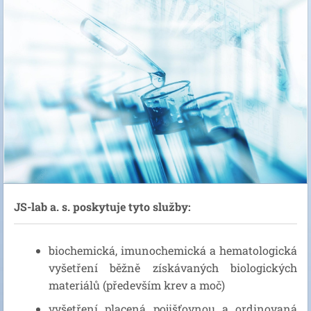
JS-lab a. s. poskytuje tyto služby:
biochemická, imunochemická a hematologická
vyšetření běžně získávaných biologických
materiálů (především krev a moč)
vyšetření placená pojišťovnou a ordinovaná