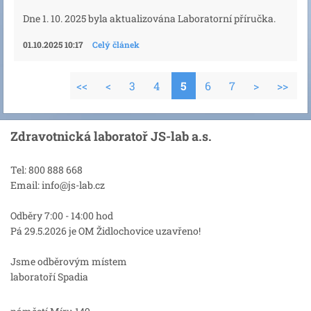
Dne 1. 10. 2025 byla aktualizována Laboratorní příručka.
01.10.2025 10:17
Celý článek
<<
<
3
4
5
6
7
>
>>
Zdravotnická laboratoř JS-lab a.s.
Tel: 800 888 668
Email: info@js-lab.cz
Odběry 7:00 - 14:00 hod
Pá 29.5.2026 je OM Židlochovice uzavřeno!
Jsme odběrovým místem
laboratoří Spadia