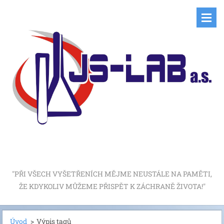
"PŘI VŠECH VYŠETŘENÍCH MĚJME NEUSTÁLE NA PAMĚTI,
ŽE KDYKOLIV MŮŽEME PŘISPĚT K ZÁCHRANĚ ŽIVOTA!"
Úvod
>
Výpis tagů