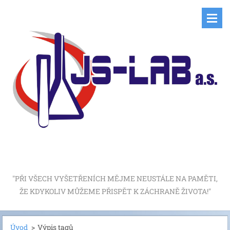
"PŘI VŠECH VYŠETŘENÍCH MĚJME NEUSTÁLE NA PAMĚTI,
ŽE KDYKOLIV MŮŽEME PŘISPĚT K ZÁCHRANĚ ŽIVOTA!"
Úvod
>
Výpis tagů