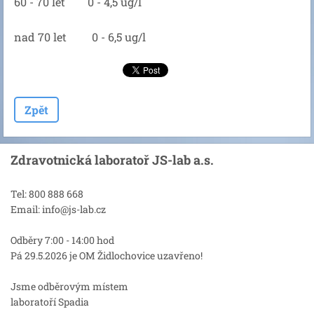
60 - 70 let 0 - 4,5 ug/l
nad 70 let 0 - 6,5 ug/l
Zpět
Zdravotnická laboratoř JS-lab a.s.
Tel: 800 888 668
Email: info@js-lab.cz
Odběry 7:00 - 14:00 hod
Pá 29.5.2026 je OM Židlochovice uzavřeno!
Jsme odběrovým místem
laboratoří Spadia