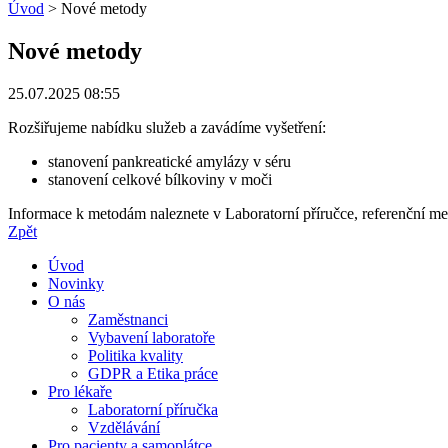
Úvod
>
Nové metody
Nové metody
25.07.2025 08:55
Rozšiřujeme nabídku služeb a zavádíme vyšetření:
stanovení pankreatické amylázy v séru
stanovení celkové bílkoviny v moči
Informace k metodám naleznete v Laboratorní příručce, referenční me
Zpět
Úvod
Novinky
O nás
Zaměstnanci
Vybavení laboratoře
Politika kvality
GDPR a Etika práce
Pro lékaře
Laboratorní příručka
Vzdělávání
Pro pacienty a samoplátce