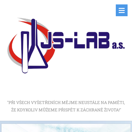
"PŘI VŠECH VYŠETŘENÍCH MĚJME NEUSTÁLE NA PAMĚTI,
ŽE KDYKOLIV MŮŽEME PŘISPĚT K ZÁCHRANĚ ŽIVOTA!"