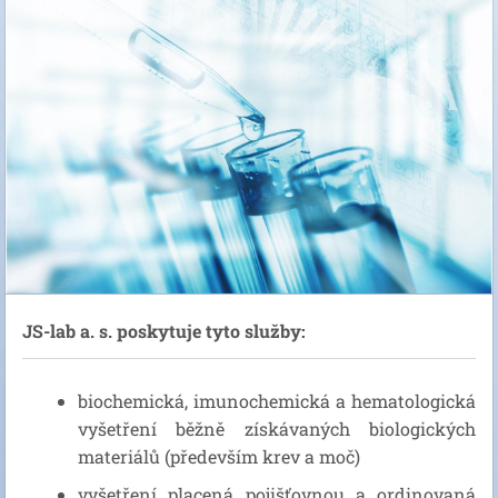
JS-lab a. s. poskytuje tyto služby:
biochemická, imunochemická a hematologická
vyšetření běžně získávaných biologických
materiálů (především krev a moč)
vyšetření placená pojišťovnou a ordinovaná