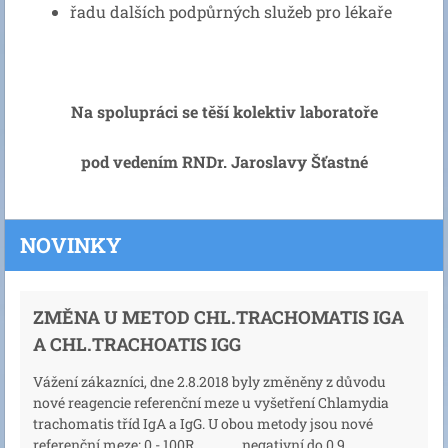
řadu dalších podpůrných služeb pro lékaře
Na spolupráci se těší kolektiv laboratoře
pod vedením RNDr. Jaroslavy Šťastné
NOVINKY
ZMĚNA U METOD CHL.TRACHOMATIS IGA
A CHL.TRACHOATIS IGG
Vážení zákazníci, dne 2.8.2018 byly změněny z důvodu
nové reagencie referenční meze u vyšetření Chlamydia
trachomatis tříd IgA a IgG. U obou metody jsou nové
referenční meze: 0 - 100R negativní do 0,9 ...