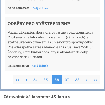
08.08.2018 09:01
Celý článek
ODBĚRY PRO VYŠETŘENÍ BNP
Vážení zákazníci laboratoře, byli jsme upozorněni, že na
Poukazech na laboratorní vyšetření I. (žádankách) je
špatně uvedeno označení zkumavky pro správný odběr.
Poslední špatná šarže žádanek je z "Aktualizace 2/2018".
Žádanky, které budou odesílány z laboratoře do doby
nového dotisku budou...
28.05.2018 09:21
Celý článek
<<
<
34
35
36
37
38
>
>>
Zdravotnická laboratoř JS-lab a.s.