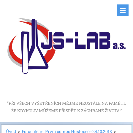
"PŘI VŠECH VYŠETŘENÍCH MĚJME NEUSTÁLE NA PAMĚTI,
ŽE KDYKOLIV MŮŽEME PŘISPĚT K ZÁCHRANĚ ŽIVOTA!"
Úvod
>
Fotogalerie: První pomoc Hustopeče 24.10.2018
>